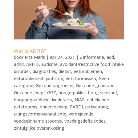
Wat is ARFID?
door
Rita Maris
|
apr 24, 2021
|
#Informatie
,
add
,
adhd
,
ARFID
,
autisme
,
avoidant/restrictive food Intake
disorder
,
diagnostiek
,
diëtist
,
eetproblemen
,
eetproblemenbijautisme
,
eetstoornissen
,
Geen
categorie
,
Gezond opgroeien
,
Gezonde generatie
,
Gezonde Jeugd
,
GGZ
,
hongerprikkel
,
hoog sensitief
,
hoogbegaafdheid
,
kinderarts
,
NIAS
,
onbekende
eetstoornis
,
ondervoeding
,
PARDI
,
pickyeating
,
uitingsvormenvanautisme
,
vermijdende
voedselinname stoornis
,
voedingsdeficiënties
,
zintuiglijke overprikkeling