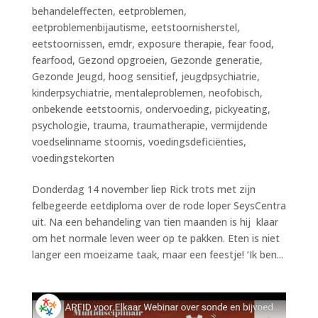
behandeleffecten
,
eetproblemen
,
eetproblemenbijautisme
,
eetstoornisherstel
,
eetstoornissen
,
emdr
,
exposure therapie
,
fear food
,
fearfood
,
Gezond opgroeien
,
Gezonde generatie
,
Gezonde Jeugd
,
hoog sensitief
,
jeugdpsychiatrie
,
kinderpsychiatrie
,
mentaleproblemen
,
neofobisch
,
onbekende eetstoornis
,
ondervoeding
,
pickyeating
,
psychologie
,
trauma
,
traumatherapie
,
vermijdende
voedselinname stoornis
,
voedingsdeficiënties
,
voedingstekorten
Donderdag 14 november liep Rick trots met zijn
felbegeerde eetdiploma over de rode loper SeysCentra
uit. Na een behandeling van tien maanden is hij klaar
om het normale leven weer op te pakken. Eten is niet
langer een moeizame taak, maar een feestje! ‘Ik ben...