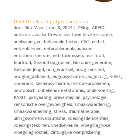
Deel 10. Olvarit potjes kampioen
door
Rita Maris
|
mei 8, 2024
|
#Blog
,
ARFID
,
autisme
,
avoidant/restrictive food Intake disorder
,
beeksebergen
,
behandeleffecten
,
CGT
,
diëtist
,
eetproblemen
,
eetproblemenbijautisme
,
eetstoornisherstel
,
eetstoornissen
,
fear food
,
fearfood
,
Gezond opgroeien
,
Gezonde generatie
,
Gezonde Jeugd
,
hongerprikkel
,
hoog sensitief
,
hoogbegaafdheid
,
jeugdpsychiatrie
,
jeugdzorg
,
K-EET
,
kinderarts
,
kinderpsychiatrie
,
mentaleproblemen
,
neofobisch
,
onbekende eetstoornis
,
ondervoeding
,
PARDI
,
pickyeating
,
preventieplan
,
psychologie
,
sensorische overgevoeligheid
,
smaakwaardering
,
smaakwaarneming
,
stress
,
traumatherapie
,
uitingsvormenvanautisme
,
voedingsdeficiënties
,
voedingstekorten
,
voedselkeuze
,
vroegdiagnose
,
vroegdiagnostiek
,
zintuiglijke overprikkeling