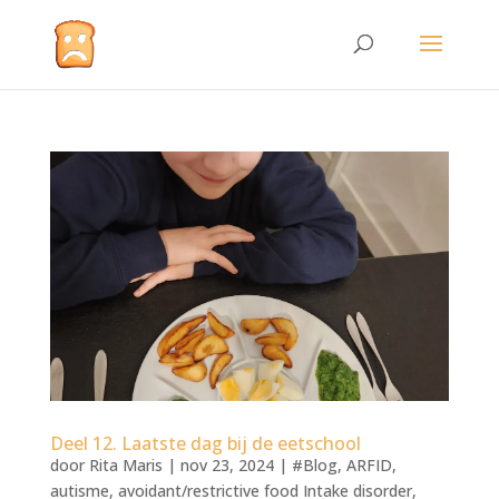
Deel 12. Laatste dag bij de eetschool
door
Rita Maris
|
nov 23, 2024
|
#Blog
,
ARFID
,
autisme
,
avoidant/restrictive food Intake disorder
,