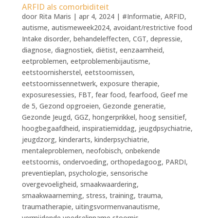
ARFID als comorbiditeit
door
Rita Maris
|
apr 4, 2024
|
#Informatie
,
ARFID
,
autisme
,
autismeweek2024
,
avoidant/restrictive food
Intake disorder
,
behandeleffecten
,
CGT
,
depressie
,
diagnose
,
diagnostiek
,
diëtist
,
eenzaamheid
,
eetproblemen
,
eetproblemenbijautisme
,
eetstoornisherstel
,
eetstoornissen
,
eetstoornissennetwerk
,
exposure therapie
,
exposuresessies
,
FBT
,
fear food
,
fearfood
,
Geef me
de 5
,
Gezond opgroeien
,
Gezonde generatie
,
Gezonde Jeugd
,
GGZ
,
hongerprikkel
,
hoog sensitief
,
hoogbegaafdheid
,
inspiratiemiddag
,
jeugdpsychiatrie
,
jeugdzorg
,
kinderarts
,
kinderpsychiatrie
,
mentaleproblemen
,
neofobisch
,
onbekende
eetstoornis
,
ondervoeding
,
orthopedagoog
,
PARDI
,
preventieplan
,
psychologie
,
sensorische
overgevoeligheid
,
smaakwaardering
,
smaakwaarneming
,
stress
,
training
,
trauma
,
traumatherapie
,
uitingsvormenvanautisme
,
vermijdende voedselinname stoornis
,