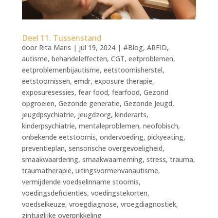
Deel 11. Tussenstand
door
Rita Maris
|
jul 19, 2024
|
#Blog
,
ARFID
,
autisme
,
behandeleffecten
,
CGT
,
eetproblemen
,
eetproblemenbijautisme
,
eetstoornisherstel
,
eetstoornissen
,
emdr
,
exposure therapie
,
exposuresessies
,
fear food
,
fearfood
,
Gezond
opgroeien
,
Gezonde generatie
,
Gezonde Jeugd
,
jeugdpsychiatrie
,
jeugdzorg
,
kinderarts
,
kinderpsychiatrie
,
mentaleproblemen
,
neofobisch
,
onbekende eetstoornis
,
ondervoeding
,
pickyeating
,
preventieplan
,
sensorische overgevoeligheid
,
smaakwaardering
,
smaakwaarneming
,
stress
,
trauma
,
traumatherapie
,
uitingsvormenvanautisme
,
vermijdende voedselinname stoornis
,
voedingsdeficiënties
,
voedingstekorten
,
voedselkeuze
,
vroegdiagnose
,
vroegdiagnostiek
,
zintuiglijke overprikkeling