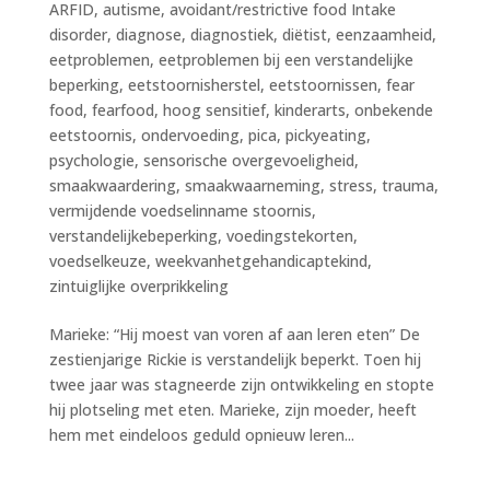
ARFID
,
autisme
,
avoidant/restrictive food Intake
disorder
,
diagnose
,
diagnostiek
,
diëtist
,
eenzaamheid
,
eetproblemen
,
eetproblemen bij een verstandelijke
beperking
,
eetstoornisherstel
,
eetstoornissen
,
fear
food
,
fearfood
,
hoog sensitief
,
kinderarts
,
onbekende
eetstoornis
,
ondervoeding
,
pica
,
pickyeating
,
psychologie
,
sensorische overgevoeligheid
,
smaakwaardering
,
smaakwaarneming
,
stress
,
trauma
,
vermijdende voedselinname stoornis
,
verstandelijkebeperking
,
voedingstekorten
,
voedselkeuze
,
weekvanhetgehandicaptekind
,
zintuiglijke overprikkeling
Marieke: “Hij moest van voren af aan leren eten” De
zestienjarige Rickie is verstandelijk beperkt. Toen hij
twee jaar was stagneerde zijn ontwikkeling en stopte
hij plotseling met eten. Marieke, zijn moeder, heeft
hem met eindeloos geduld opnieuw leren...