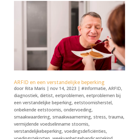
ARFID en een verstandelijke beperking
door
Rita Maris
|
nov 14, 2023
|
#Informatie
,
ARFID
,
diagnostiek
,
diëtist
,
eetproblemen
,
eetproblemen bij
een verstandelijke beperking
,
eetstoornisherstel
,
onbekende eetstoornis
,
ondervoeding
,
smaakwaardering
,
smaakwaarneming
,
stress
,
trauma
,
vermijdende voedselinname stoornis
,
verstandelijkebeperking
,
voedingsdeficiënties
,
voedingstekorten
,
weekvanhetgehandicaptekind