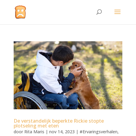
De verstandelijk beperkte Rickie stopte
plotseling met eten
door
Rita Maris
|
nov 14, 2023
|
#Ervaringsverhalen
,